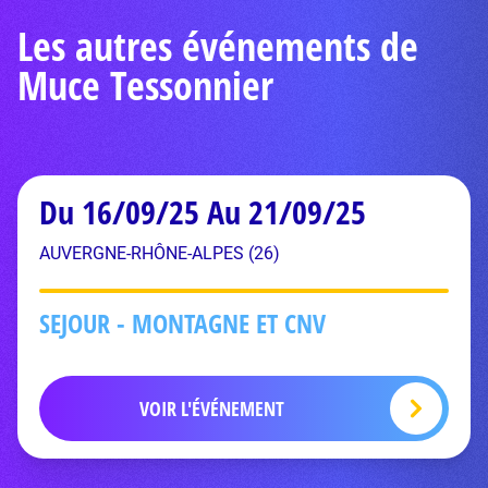
Les autres événements de
Muce Tessonnier
Du 16/09/25 Au 21/09/25
AUVERGNE-RHÔNE-ALPES (26)
SEJOUR - MONTAGNE ET CNV
VOIR L'ÉVÉNEMENT