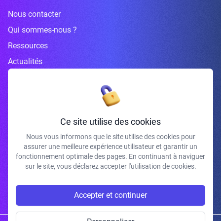
Nous contacter
Qui sommes-nous ?
Ressources
Actualités
Inscrivez-vous à la newsletter
Ce site utilise des cookies
Nous vous informons que le site utilise des cookies pour
assurer une meilleure expérience utilisateur et garantir un
J'accepte de recevoir vos e-mails et confirme avoir pris connaissance de
fonctionnement optimale des pages. En continuant à naviguer
votre politique de confidentialité et mentions légales.
sur le site, vous déclarez accepter l'utilisation de cookies.
S'INSCRIRE
Accepter et continuer