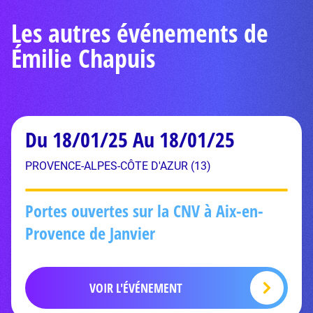
Les autres événements de
Émilie Chapuis
Du 18/01/25 Au 18/01/25
PROVENCE-ALPES-CÔTE D'AZUR (13)
Portes ouvertes sur la CNV à Aix-en-
Provence de Janvier
VOIR L'ÉVÉNEMENT