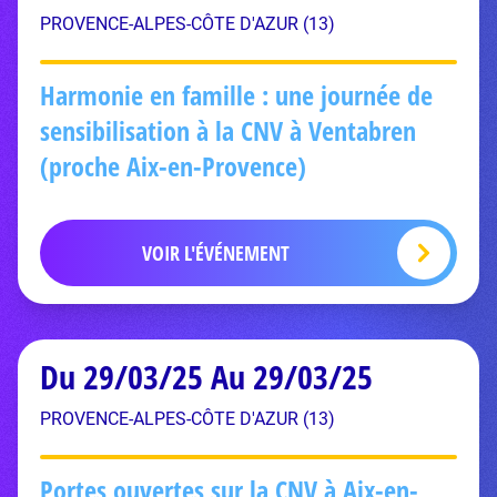
PROVENCE-ALPES-CÔTE D'AZUR (13)
Harmonie en famille : une journée de
sensibilisation à la CNV à Ventabren
(proche Aix-en-Provence)
VOIR L'ÉVÉNEMENT
Du 29/03/25 Au 29/03/25
PROVENCE-ALPES-CÔTE D'AZUR (13)
Portes ouvertes sur la CNV à Aix-en-