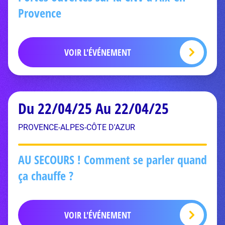
Provence
VOIR L'ÉVÉNEMENT
Du 22/04/25 Au 22/04/25
PROVENCE-ALPES-CÔTE D'AZUR
AU SECOURS ! Comment se parler quand
ça chauffe ?
VOIR L'ÉVÉNEMENT