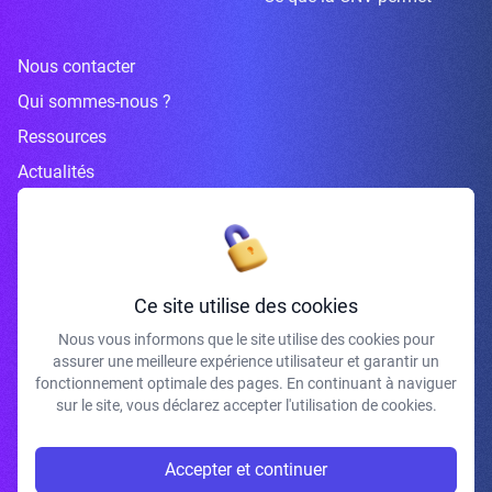
Nous contacter
Qui sommes-nous ?
Ressources
Actualités
Inscrivez-vous à la newsletter
Ce site utilise des cookies
Nous vous informons que le site utilise des cookies pour
assurer une meilleure expérience utilisateur et garantir un
J'accepte de recevoir vos e-mails et confirme avoir pris connaissance de
fonctionnement optimale des pages. En continuant à naviguer
votre politique de confidentialité et mentions légales.
sur le site, vous déclarez accepter l'utilisation de cookies.
S'INSCRIRE
Accepter et continuer