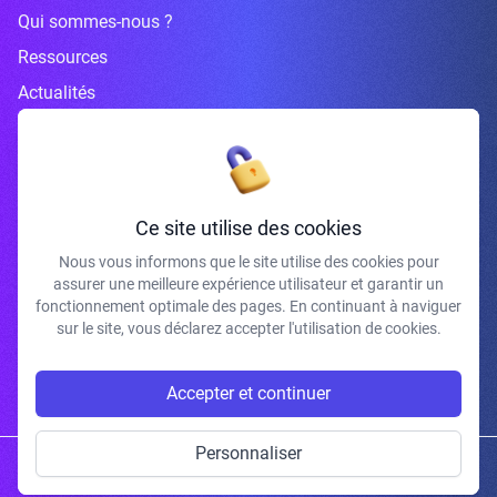
Qui sommes-nous ?
Ressources
Actualités
Inscrivez-vous à la newsletter
Ce site utilise des cookies
Nous vous informons que le site utilise des cookies pour
assurer une meilleure expérience utilisateur et garantir un
J'accepte de recevoir vos e-mails et confirme avoir pris connaissance de
fonctionnement optimale des pages. En continuant à naviguer
votre politique de confidentialité et mentions légales.
sur le site, vous déclarez accepter l'utilisation de cookies.
S'INSCRIRE
Accepter et continuer
Personnaliser
Copyright © 2026 | Gum Studio. Tous droits réservés.