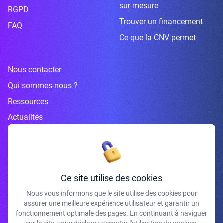
sur mesure
RGPD
Trouver un financement
FAQ
Ce que la CNV permet
Nous contacter
Qui sommes-nous ?
Ressources
Actualités
Inscrivez-vous à la newsletter
Ce site utilise des cookies
Nous vous informons que le site utilise des cookies pour
assurer une meilleure expérience utilisateur et garantir un
J'accepte de recevoir vos e-mails et confirme avoir pris connaissance de
fonctionnement optimale des pages. En continuant à naviguer
votre politique de confidentialité et mentions légales.