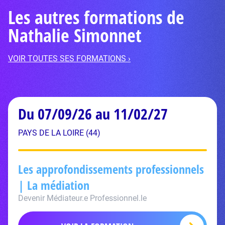
Les autres formations de
Nathalie Simonnet
VOIR TOUTES SES FORMATIONS ›
Du 07/09/26 au 11/02/27
PAYS DE LA LOIRE (44)
Les approfondissements professionnels
| La médiation
Devenir Médiateur.e Professionnel.le